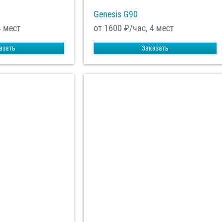
Genesis G90
4 мест
от 1600
₽/час, 4 мест
азать
Заказать