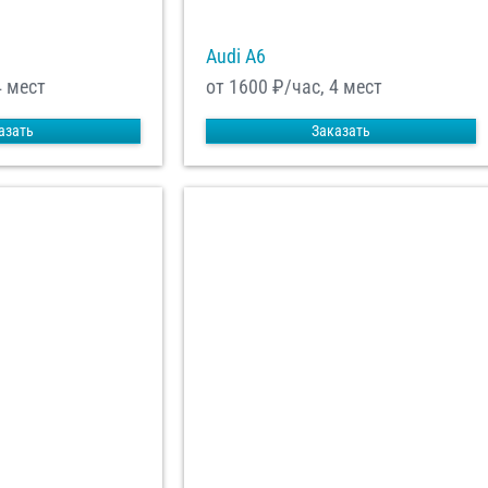
Audi A6
4 мест
от 1600
₽/час, 4 мест
азать
Заказать