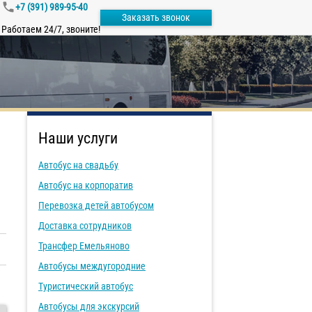
+7 (391) 989-95-40
Заказать звонок
Работаем 24/7, звоните!
Наши услуги
Автобус на свадьбу
Автобус на корпоратив
Перевозка детей автобусом
Доставка сотрудников
Трансфер Емельяново
Автобусы междугородние
Туристический автобус
Автобусы для экскурсий