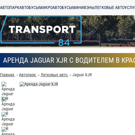
АВТОПАРК
АВТОБУСЫ
МИКРОАВТОБУСЫ
МИНИВЭНЫ
ЛЕГКОВЫЕ АВТО
УСЛУ
АРЕНДА JAGUAR XJR С ВОДИТЕЛЕМ В КР
Главная
Автопарк
Легковые авто
Jaguar XJR
С
Политикой конфид
согласие на обраб