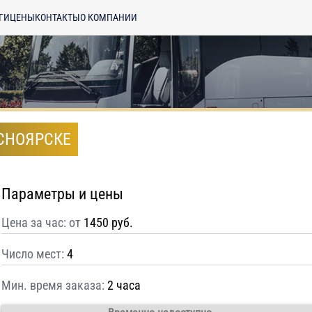
ГИ
ЦЕНЫ
КОНТАКТЫ
О КОМПАНИИ
АСНОЯРСКЕ
Параметры и цены
Цена за час: от
1450 руб.
Число мест:
4
Мин. время заказа:
2 часа
енциальности
ознакомлен(а), даю
отку моих Персональных данных