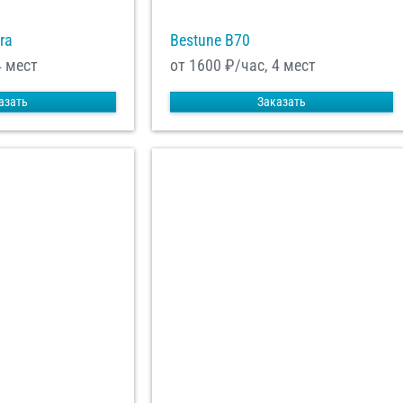
ra
Bestune B70
4 мест
от 1600
₽/час, 4 мест
азать
Заказать