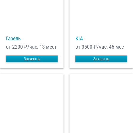
С
Политикой конфиденциальности
ознакомлен(а), даю согласие на
обработку моих Персональных данных
Отправить заказ
Газель
KIA
от 2200
₽/час, 13 мест
от 3500
₽/час, 45 мест
Заказать
Заказать