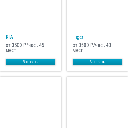
С
Политикой конфиденциальности
ознакомлен(а), даю согласие на
обработку моих Персональных данных
Отправить заказ
KIA
Higer
от 3500
₽/час , 45
от 3500
₽/час , 43
мест
мест
Заказать
Заказать