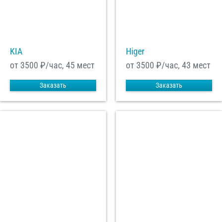
С
Политикой конфиденциальности
ознакомлен(а), даю согласие на
обработку моих Персональных данных
KIA
Higer
Отправить заказ
от 3500
₽/час, 45 мест
от 3500
₽/час, 43 мест
Заказать
Заказать