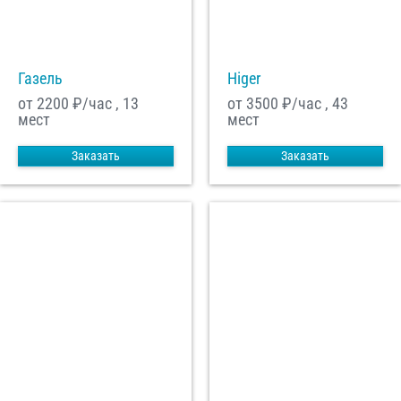
С
Политикой конфиденциальности
ознакомлен(а), даю согласие на
обработку моих Персональных данных
Газель
Higer
Отправить заказ
от 2200
₽/час , 13
от 3500
₽/час , 43
мест
мест
Заказать
Заказать